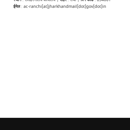
ईमेल
: ac-ranchi[at]jharkhandmail[dot]gov[dot]in