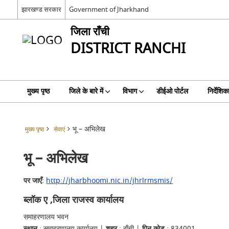
झारखण्ड सरकार
Government of Jharkhand
जिला राँची
DISTRICT RANCHI
मुख्य पृष्ठ
जिले के बारे में
विभाग
डीईओ पोर्टल
निर्देशिक
भू – अभिलेख
मुख्य पृष्ठ
सेवाएं
भू – अभिलेख
पर जाएँ
:
http://jharbhoomi.nic.in/jhrlrmsmis/
ब्लॉक ए ,जिला राजस्व कार्यालय
समाहरणालय भवन
स्थान
: समाहरणालय कार्यालय |
शहर
: राँची |
पिन कोड
: 834001